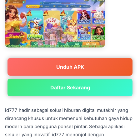
Unduh APK
Daftar Sekarang
id777 hadir sebagai solusi hiburan digital mutakhir yang
dirancang khusus untuk memenuhi kebutuhan gaya hidup
modern para pengguna ponsel pintar. Sebagai aplikasi
seluler yang inovatif, id777 menonjol dengan