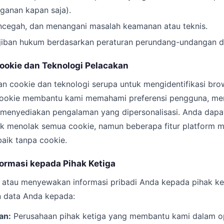
gganan kapan saja).
ncegah, dan menangani masalah keamanan atau teknis.
iban hukum berdasarkan peraturan perundang-undangan di
ookie dan Teknologi Pelacakan
 cookie dan teknologi serupa untuk mengidentifikasi bro
Cookie membantu kami memahami preferensi pengguna, me
an menyediakan pengalaman yang dipersonalisasi. Anda dap
k menolak semua cookie, namun beberapa fitur platform m
aik tanpa cookie.
ormasi kepada Pihak Ketiga
l atau menyewakan informasi pribadi Anda kepada pihak ke
 data Anda kepada:
an:
Perusahaan pihak ketiga yang membantu kami dalam o