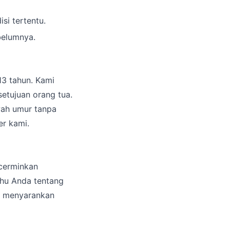
si tertentu.
belumnya.
13 tahun. Kami
etujuan orang tua.
wah umur tanpa
er kami.
ncerminkan
ahu Anda tentang
mi menyarankan