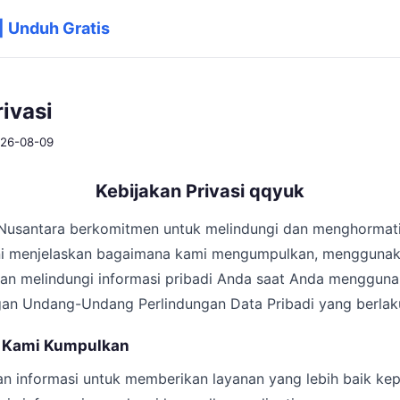
| Unduh Gratis
ivasi
2026-08-09
Kebijakan Privasi qqyuk
l Nusantara berkomitmen untuk melindungi dan menghormati
 ini menjelaskan bagaimana kami mengumpulkan, menggunak
n melindungi informasi pribadi Anda saat Anda mengguna
gan Undang-Undang Perlindungan Data Pribadi yang berlaku
ng Kami Kumpulkan
 informasi untuk memberikan layanan yang lebih baik ke