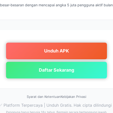
 besar-besaran dengan mencapai angka 5 juta pengguna aktif bulana
Unduh APK
Daftar Sekarang
Syarat dan Ketentuan
Kebijakan Privasi
Platform Terpercaya | Unduh Gratis. Hak cipta dilindung
Pengguna harus berusia 18+ tahun. Bermain secara bertanggung jawab.