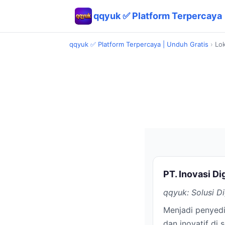
qqyuk ✅ Platform Terpercaya 
qqyuk ✅ Platform Terpercaya | Unduh Gratis
›
Lok
PT. Inovasi Di
qqyuk: Solusi 
Menjadi penyedia
dan inovatif di 