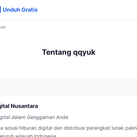
| Unduh Gratis
asi
Tentang qqyuk
gital Nusantara
Digital dalam Genggaman Anda
 solusi hiburan digital dan distribusi perangkat lunak pali
seluruh wilayah Indonesia.