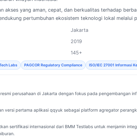
 akses yang aman, cepat, dan berkualitas terhadap berbaga
mendukung pertumbuhan ekosistem teknologi lokal melalui 
Jakarta
2019
145+
iTech Labs
PAGCOR Regulatory Compliance
ISO/IEC 27001 Informasi 
 resmi perusahaan di Jakarta dengan fokus pada pengembangan infr
an versi pertama aplikasi qqyuk sebagai platform agregator perangk
an sertifikasi internasional dari BMM Testlabs untuk menjamin integ
iburan.