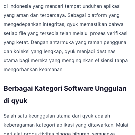
di Indonesia yang mencari tempat unduhan aplikasi
yang aman dan terpercaya. Sebagai platform yang
mengedepankan integritas, qyuk memastikan bahwa
setiap file yang tersedia telah melalui proses verifikasi
yang ketat. Dengan antarmuka yang ramah pengguna
dan koleksi yang lengkap, qyuk menjadi destinasi
utama bagi mereka yang menginginkan efisiensi tanpa
mengorbankan keamanan.
Berbagai Kategori Software Unggulan
di qyuk
Salah satu keunggulan utama dari qyuk adalah
keberagaman kategori aplikasi yang ditawarkan. Mulai
dari alat produktivitas hingga hiburan, semuanya