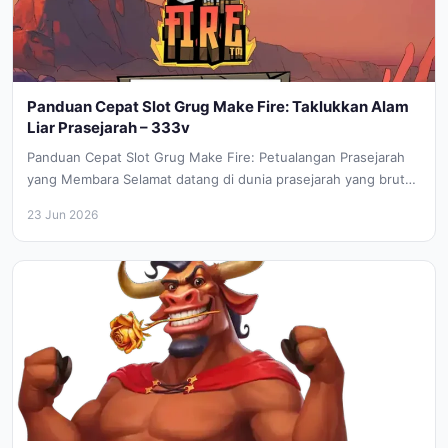
Panduan Cepat Slot Grug Make Fire: Taklukkan Alam
Liar Prasejarah – 333v
Panduan Cepat Slot Grug Make Fire: Petualangan Prasejarah
yang Membara Selamat datang di dunia prasejarah yang brutal
namun jenaka. Dalam...
23 Jun 2026