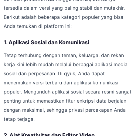
tersedia dalam versi yang paling stabil dan mutakhir.
Berikut adalah beberapa kategori populer yang bisa
Anda temukan di platform ini:
1. Aplikasi Sosial dan Komunikasi
Tetap terhubung dengan teman, keluarga, dan rekan
kerja kini lebih mudah melalui berbagai aplikasi media
sosial dan perpesanan. Di qyuk, Anda dapat
menemukan versi terbaru dari aplikasi komunikasi
populer. Mengunduh aplikasi sosial secara resmi sangat
penting untuk memastikan fitur enkripsi data berjalan
dengan maksimal, sehingga privasi percakapan Anda
tetap terjaga.
2. Alat Kreativitas dan Editor Video