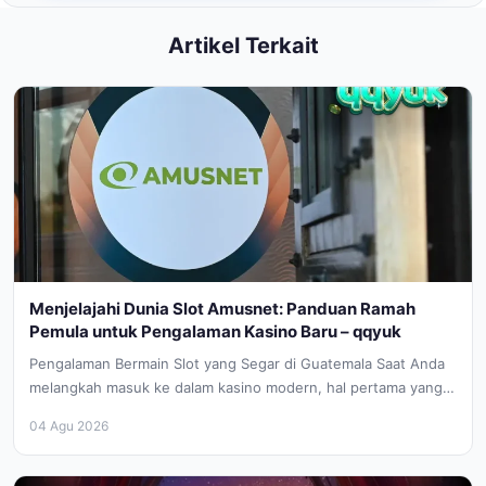
Artikel Terkait
Menjelajahi Dunia Slot Amusnet: Panduan Ramah
Pemula untuk Pengalaman Kasino Baru – qqyuk
Pengalaman Bermain Slot yang Segar di Guatemala Saat Anda
melangkah masuk ke dalam kasino modern, hal pertama yang
mungkin menarik...
04 Agu 2026