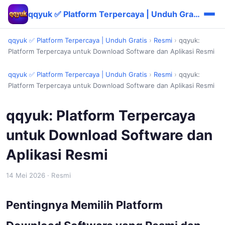
qqyuk ✅ Platform Terpercaya | Unduh Gratis
qqyuk ✅ Platform Terpercaya | Unduh Gratis
›
Resmi
›
qqyuk:
Platform Terpercaya untuk Download Software dan Aplikasi Resmi
qqyuk ✅ Platform Terpercaya | Unduh Gratis
›
Resmi
›
qqyuk:
Platform Terpercaya untuk Download Software dan Aplikasi Resmi
qqyuk: Platform Terpercaya
untuk Download Software dan
Aplikasi Resmi
14 Mei 2026
· Resmi
Pentingnya Memilih Platform