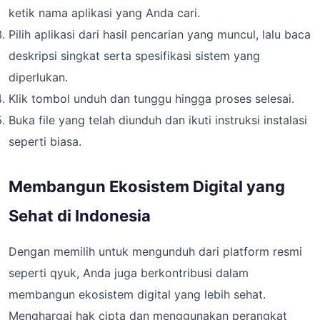
ketik nama aplikasi yang Anda cari.
Pilih aplikasi dari hasil pencarian yang muncul, lalu baca
deskripsi singkat serta spesifikasi sistem yang
diperlukan.
Klik tombol unduh dan tunggu hingga proses selesai.
Buka file yang telah diunduh dan ikuti instruksi instalasi
seperti biasa.
Membangun Ekosistem Digital yang
Sehat di Indonesia
Dengan memilih untuk mengunduh dari platform resmi
seperti qyuk, Anda juga berkontribusi dalam
membangun ekosistem digital yang lebih sehat.
Menghargai hak cipta dan menggunakan perangkat